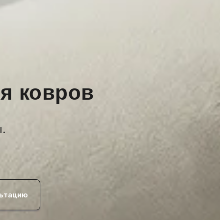
ия ковров
.
льтацию