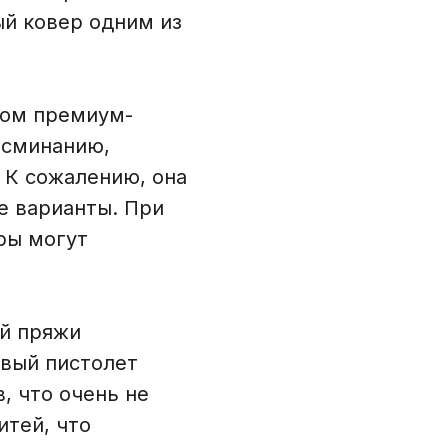
й ковер одним из
ном премиум-
к сминанию,
 К сожалению, она
е варианты. При
ры могут
ой пряжи
овый пистолет
, что очень не
итей, что