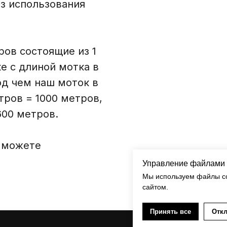
з использования
ров состоящие из 1
ке с длиной мотка в
д чем наш моток в
етров = 1000 метров,
600 метров.
ы можете
Управление файлами 
Мы используем файлы co
сайтом.
Принять все
Откл